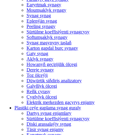
Earyrtmak synagy
Moumşaklyk synagy
Synag synag
Eplenýän synag
Peeling synagy
Sürtülme koeffisiýenti synagçysy
Softumşaklyk synagy
Synag maşynyny taşlaň
Karton gapdal burç synagy
Gaty synag
Aklyk synagy
Howanyň geçirijilik ölçegi
Dereje synagy
Toz ölçeýji
Düwürtik siňdiriş analizatory
Galyňlyk ölçegi
Reňk çyrasy
Çyglylyk ölçegi
Elektrik merkezden gaçyryş enjamy
Plastiki çeýe gaplama synag guraly
Dartyş synag enjamlary
Sürtülme koeffisiýenti synagçysy
Diski arassalaýjy synag
Täsir synag enjamy
Earyrtmak synagy