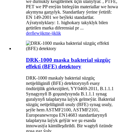
we durnukly kesgitlemek üçin ulanylýar. , PTFE,
PET we PP ereýän birleşýän materiallar we howa
akymyna garşylyk. Standartlary ýerine ýetiriň:
EN 149-2001 we beýleki standartlar.
Aýratynlyklary: 1. highokary takyklyk bilen
getirilen marka diferensial pr ...
derňew
jikme-jiklik
DRK-1000 maska ​​bakterial süzgüç
effekti (BFE) detektory
DRK-1000 maskaly bakterial süzgüç
netijeliliginiň (BFE) detektorynyň esasy
öndürijilik görkezijileri, YY0469-2011, B.1.1.1
Synagynyň B goşundysynda B.1.1.1 synag
guralynyň talaplaryna laýyk gelmeýär. Bakterial
süzgüç netijeliliginiň usuly (BFE) synag usuly,
şeýle hem ASTMF2100, ASTMF2101,
Europeanewropa EN14683 standartlarynyň
talaplaryna laýyk gelýär we şu esasda
innowasiýa kämilleşdirildi. Bir wagtyň özünde
goşa gaz ýoly ...