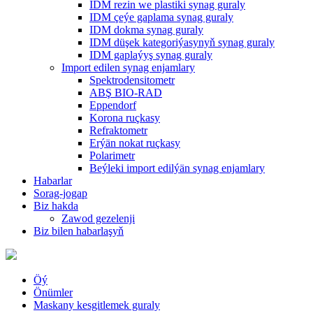
IDM rezin we plastiki synag guraly
IDM çeýe gaplama synag guraly
IDM dokma synag guraly
IDM düşek kategoriýasynyň synag guraly
IDM gaplaýyş synag guraly
Import edilen synag enjamlary
Spektrodensitometr
ABŞ BIO-RAD
Eppendorf
Korona ruçkasy
Refraktometr
Erýän nokat ruçkasy
Polarimetr
Beýleki import edilýän synag enjamlary
Habarlar
Sorag-jogap
Biz hakda
Zawod gezelenji
Biz bilen habarlaşyň
Öý
Önümler
Maskany kesgitlemek guraly