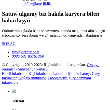
derňew
jikme-jiklik
Satuw ulgamy biz hakda karýera bilen
habarlaşyň
Önümlerimiz ýa-da baha sanawymyz barada maglumat almak üçin
e-poçtaňyzy bize iberiň we 24 sagadyň dowamynda habarlaşarys.
SORAG
info@drktest.com
0086-531-85761369
© Copyright - 2010-2023: Rightshli hukuklar goralan.
Gyzgyn
önümler
-
Sahypanyň kartasy
Emeli inkubator
,
Kiçi inkubator
,
Laboratoriýa inkubatory
,
Gury
inkubator
,
Güýjük inkubator
,
Laboratoriýa gury hammam
inkubatory
,
Telefon