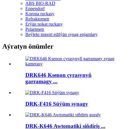
ABŞ BIO-RAD
Eppendorf
Korona ruçkasy
Refraktometr
Erýän nokat ruçkasy
Polarimetr
Beýleki import edilýän synag enjamlary
Aýratyn önümler
DRK646 Ksenon çyrasynyň
garramagy ...
DRK-F416 Süýüm synagy
DRK-K646 Awtomatiki siňdiriş ...