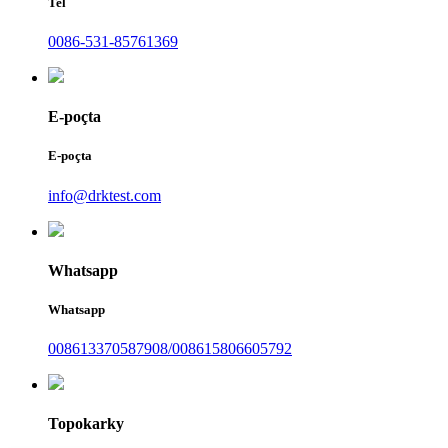
Tel
0086-531-85761369
E-poçta
E-poçta
info@drktest.com
Whatsapp
Whatsapp
008613370587908/008615806605792
Topokarky