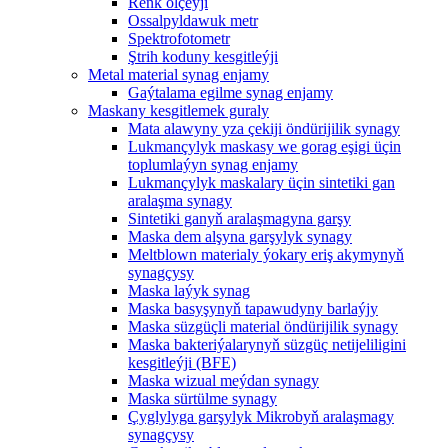
Reňk ölçeýji
Ossalpyldawuk metr
Spektrofotometr
Ştrih koduny kesgitleýji
Metal material synag enjamy
Gaýtalama egilme synag enjamy
Maskany kesgitlemek guraly
Mata alawyny yza çekiji öndürijilik synagy
Lukmançylyk maskasy we gorag eşigi üçin
toplumlaýyn synag enjamy
Lukmançylyk maskalary üçin sintetiki gan
aralaşma synagy
Sintetiki ganyň aralaşmagyna garşy
Maska dem alşyna garşylyk synagy
Meltblown materialy ýokary eriş akymynyň
synagçysy
Maska laýyk synag
Maska basyşynyň tapawudyny barlaýjy
Maska süzgüçli material öndürijilik synagy
Maska bakteriýalarynyň süzgüç netijeliligini
kesgitleýji (BFE)
Maska wizual meýdan synagy
Maska sürtülme synagy
Çyglylyga garşylyk Mikrobyň aralaşmagy
synagçysy