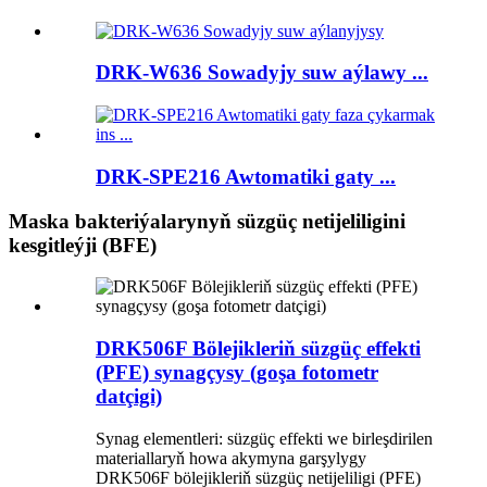
DRK-W636 Sowadyjy suw aýlawy ...
DRK-SPE216 Awtomatiki gaty ...
Maska bakteriýalarynyň süzgüç netijeliligini
kesgitleýji (BFE)
DRK506F Bölejikleriň süzgüç effekti
(PFE) synagçysy (goşa fotometr
datçigi)
Synag elementleri: süzgüç effekti we birleşdirilen
materiallaryň howa akymyna garşylygy
DRK506F bölejikleriň süzgüç netijeliligi (PFE)