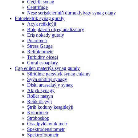
Geçiriji synag
Centrifuge
Neşe serişdeleriniň durnuklylygy synag otagy
Fotoelektrik synag guraly
Açyk reňkleýji
Bölejikleriň ölçeg analizatory
Eriş nokady guraly
Polarimetr
Stress Gauge
Refraktometr
Turbidity ölçegi
Gural esbaplary
Çap edilen materiýa synag guraly
Sürtülme garşylyk synag enjamy
Syýa siňdiriş synagy
Diski arassalaýjy synag
Aklyk synagy
Roller maşyn
Reňk ölçeýji
Ştrih koduny kesgitleýji
Kolorimetr
Stroboskop
Ossalpyldawuk metr
Spektrodensitometr
Spektrofotometr