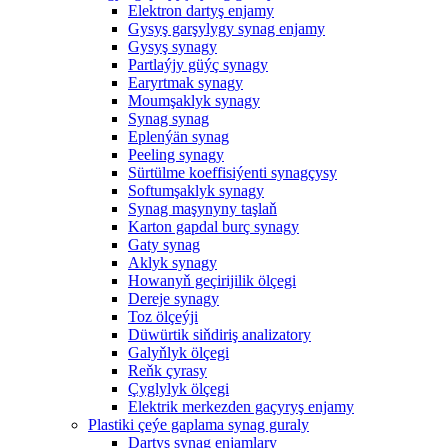
Elektron dartyş enjamy
Gysyş garşylygy synag enjamy
Gysyş synagy
Partlaýjy güýç synagy
Earyrtmak synagy
Moumşaklyk synagy
Synag synag
Eplenýän synag
Peeling synagy
Sürtülme koeffisiýenti synagçysy
Softumşaklyk synagy
Synag maşynyny taşlaň
Karton gapdal burç synagy
Gaty synag
Aklyk synagy
Howanyň geçirijilik ölçegi
Dereje synagy
Toz ölçeýji
Düwürtik siňdiriş analizatory
Galyňlyk ölçegi
Reňk çyrasy
Çyglylyk ölçegi
Elektrik merkezden gaçyryş enjamy
Plastiki çeýe gaplama synag guraly
Dartyş synag enjamlary