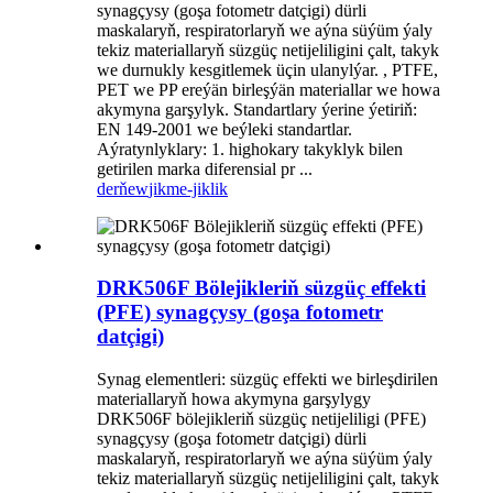
synagçysy (goşa fotometr datçigi) dürli
maskalaryň, respiratorlaryň we aýna süýüm ýaly
tekiz materiallaryň süzgüç netijeliligini çalt, takyk
we durnukly kesgitlemek üçin ulanylýar. , PTFE,
PET we PP ereýän birleşýän materiallar we howa
akymyna garşylyk. Standartlary ýerine ýetiriň:
EN 149-2001 we beýleki standartlar.
Aýratynlyklary: 1. highokary takyklyk bilen
getirilen marka diferensial pr ...
derňew
jikme-jiklik
DRK506F Bölejikleriň süzgüç effekti
(PFE) synagçysy (goşa fotometr
datçigi)
Synag elementleri: süzgüç effekti we birleşdirilen
materiallaryň howa akymyna garşylygy
DRK506F bölejikleriň süzgüç netijeliligi (PFE)
synagçysy (goşa fotometr datçigi) dürli
maskalaryň, respiratorlaryň we aýna süýüm ýaly
tekiz materiallaryň süzgüç netijeliligini çalt, takyk