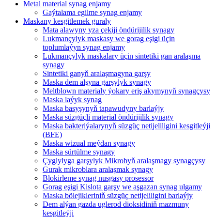
Metal material synag enjamy
Gaýtalama egilme synag enjamy
Maskany kesgitlemek guraly
Mata alawyny yza çekiji öndürijilik synagy
Lukmançylyk maskasy we gorag eşigi üçin
toplumlaýyn synag enjamy
Lukmançylyk maskalary üçin sintetiki gan aralaşma
synagy
Sintetiki ganyň aralaşmagyna garşy
Maska dem alşyna garşylyk synagy
Meltblown materialy ýokary eriş akymynyň synagçysy
Maska laýyk synag
Maska basyşynyň tapawudyny barlaýjy
Maska süzgüçli material öndürijilik synagy
Maska bakteriýalarynyň süzgüç netijeliligini kesgitleýji
(BFE)
Maska wizual meýdan synagy
Maska sürtülme synagy
Çyglylyga garşylyk Mikrobyň aralaşmagy synagçysy
Gurak mikroblara aralaşmak synagy
Blokirleme synag nusgasy prosessor
Gorag eşigi Kislota garşy we aşgazan synag ulgamy
Maska bölejikleriniň süzgüç netijeliligini barlaýjy
Dem alýan gazda uglerod dioksidiniň mazmuny
kesgitleýji