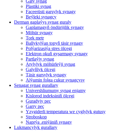
Gaty synag
Plastiki synag
Faceerüsti garşylyk synagy
Beýleki synagçy
Derman gaplaýyş synag guraly
Gaplamagyň öndürijilik synagy
Möhür synagy
Tork metr
Ballykylýan topyň täsir synagy
Polýarizasiýa stres ölçegi
Elektron okuň gyşarmagy synagy
Partlaýjy synag
Atylylyk möhürleýji synag
Galyňlyk ölçegi
Täsir garşylyk synagy
Alýumin folga çukur synagçysy
Senagat synag gurallary
Univershliumumy synag enjamy
Kislorod indeksiniň ölçegi
Guradyjy peç
Garry peç
Yzygiderli temperatura we çyglylyk gutusy
Stroboskop
Naprýa .eniýäniň synagy
Lukmançylyk gurallary