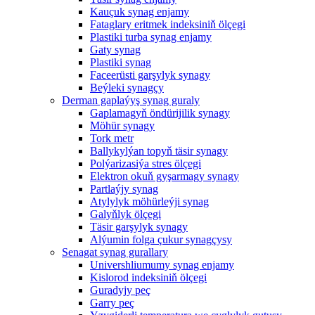
Kauçuk synag enjamy
Fataglary eritmek indeksiniň ölçegi
Plastiki turba synag enjamy
Gaty synag
Plastiki synag
Faceerüsti garşylyk synagy
Beýleki synagçy
Derman gaplaýyş synag guraly
Gaplamagyň öndürijilik synagy
Möhür synagy
Tork metr
Ballykylýan topyň täsir synagy
Polýarizasiýa stres ölçegi
Elektron okuň gyşarmagy synagy
Partlaýjy synag
Atylylyk möhürleýji synag
Galyňlyk ölçegi
Täsir garşylyk synagy
Alýumin folga çukur synagçysy
Senagat synag gurallary
Univershliumumy synag enjamy
Kislorod indeksiniň ölçegi
Guradyjy peç
Garry peç