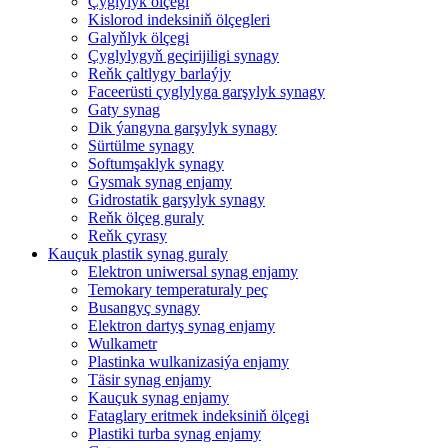
Çyglylyk ölçegi
Kislorod indeksiniň ölçegleri
Galyňlyk ölçegi
Çyglylygyň geçirijiligi synagy
Reňk çaltlygy barlaýjy
Faceerüsti çyglylyga garşylyk synagy
Gaty synag
Dik ýangyna garşylyk synagy
Sürtülme synagy
Softumşaklyk synagy
Gysmak synag enjamy
Gidrostatik garşylyk synagy
Reňk ölçeg guraly
Reňk çyrasy
Kauçuk plastik synag guraly
Elektron uniwersal synag enjamy
Temokary temperaturaly peç
Busangyç synagy
Elektron dartyş synag enjamy
Wulkametr
Plastinka wulkanizasiýa enjamy
Täsir synag enjamy
Kauçuk synag enjamy
Fataglary eritmek indeksiniň ölçegi
Plastiki turba synag enjamy