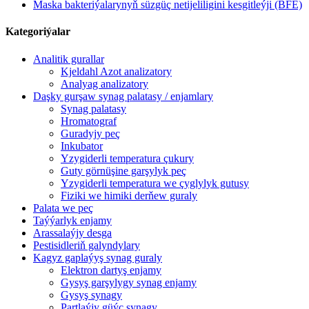
Maska bakteriýalarynyň süzgüç netijeliligini kesgitleýji (BFE)
Kategoriýalar
Analitik gurallar
Kjeldahl Azot analizatory
Analyag analizatory
Daşky gurşaw synag palatasy / enjamlary
Synag palatasy
Hromatograf
Guradyjy peç
Inkubator
Yzygiderli temperatura çukury
Guty görnüşine garşylyk peç
Yzygiderli temperatura we çyglylyk gutusy
Fiziki we himiki derňew guraly
Palata we peç
Taýýarlyk enjamy
Arassalaýjy desga
Pestisidleriň galyndylary
Kagyz gaplaýyş synag guraly
Elektron dartyş enjamy
Gysyş garşylygy synag enjamy
Gysyş synagy
Partlaýjy güýç synagy