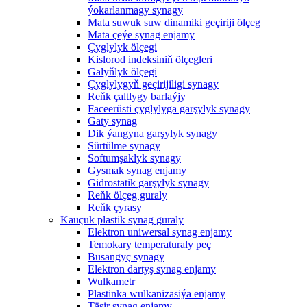
ýokarlanmagy synagy
Mata suwuk suw dinamiki geçiriji ölçeg
Mata çeýe synag enjamy
Çyglylyk ölçegi
Kislorod indeksiniň ölçegleri
Galyňlyk ölçegi
Çyglylygyň geçirijiligi synagy
Reňk çaltlygy barlaýjy
Faceerüsti çyglylyga garşylyk synagy
Gaty synag
Dik ýangyna garşylyk synagy
Sürtülme synagy
Softumşaklyk synagy
Gysmak synag enjamy
Gidrostatik garşylyk synagy
Reňk ölçeg guraly
Reňk çyrasy
Kauçuk plastik synag guraly
Elektron uniwersal synag enjamy
Temokary temperaturaly peç
Busangyç synagy
Elektron dartyş synag enjamy
Wulkametr
Plastinka wulkanizasiýa enjamy
Täsir synag enjamy