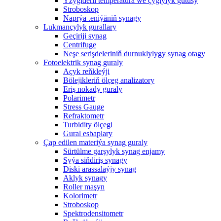
Yzygiderli temperatura we çyglylyk gutusy
Stroboskop
Naprýa .eniýäniň synagy
Lukmançylyk gurallary
Geçiriji synag
Centrifuge
Neşe serişdeleriniň durnuklylygy synag otagy
Fotoelektrik synag guraly
Açyk reňkleýji
Bölejikleriň ölçeg analizatory
Eriş nokady guraly
Polarimetr
Stress Gauge
Refraktometr
Turbidity ölçegi
Gural esbaplary
Çap edilen materiýa synag guraly
Sürtülme garşylyk synag enjamy
Syýa siňdiriş synagy
Diski arassalaýjy synag
Aklyk synagy
Roller maşyn
Kolorimetr
Stroboskop
Spektrodensitometr