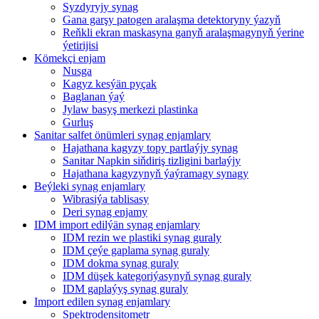
Syzdyryjy synag
Gana garşy patogen aralaşma detektoryny ýazyň
Reňkli ekran maskasyna ganyň aralaşmagynyň ýerine
ýetirijisi
Kömekçi enjam
Nusga
Kagyz kesýän pyçak
Baglanan ýaý
Jylaw basyş merkezi plastinka
Gurluş
Sanitar salfet önümleri synag enjamlary
Hajathana kagyzy topy partlaýjy synag
Sanitar Napkin siňdiriş tizligini barlaýjy
Hajathana kagyzynyň ýaýramagy synagy
Beýleki synag enjamlary
Wibrasiýa tablisasy
Deri synag enjamy
IDM import edilýän synag enjamlary
IDM rezin we plastiki synag guraly
IDM çeýe gaplama synag guraly
IDM dokma synag guraly
IDM düşek kategoriýasynyň synag guraly
IDM gaplaýyş synag guraly
Import edilen synag enjamlary
Spektrodensitometr