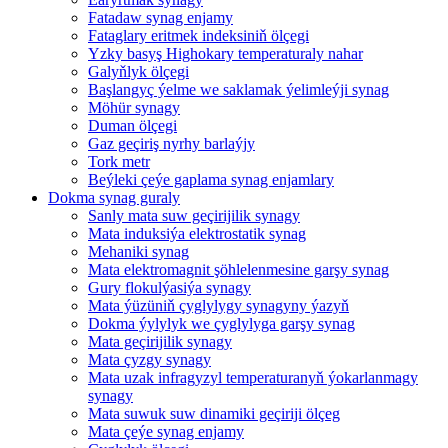
Fatadaw synag enjamy
Fataglary eritmek indeksiniň ölçegi
Yzky basyş Highokary temperaturaly nahar
Galyňlyk ölçegi
Başlangyç ýelme we saklamak ýelimleýji synag
Möhür synagy
Duman ölçegi
Gaz geçiriş nyrhy barlaýjy
Tork metr
Beýleki çeýe gaplama synag enjamlary
Dokma synag guraly
Sanly mata suw geçirijilik synagy
Mata induksiýa elektrostatik synag
Mehaniki synag
Mata elektromagnit şöhlelenmesine garşy synag
Gury flokulýasiýa synagy
Mata ýüzüniň çyglylygy synagyny ýazyň
Dokma ýylylyk we çyglylyga garşy synag
Mata geçirijilik synagy
Mata çyzgy synagy
Mata uzak infragyzyl temperaturanyň ýokarlanmagy
synagy
Mata suwuk suw dinamiki geçiriji ölçeg
Mata çeýe synag enjamy