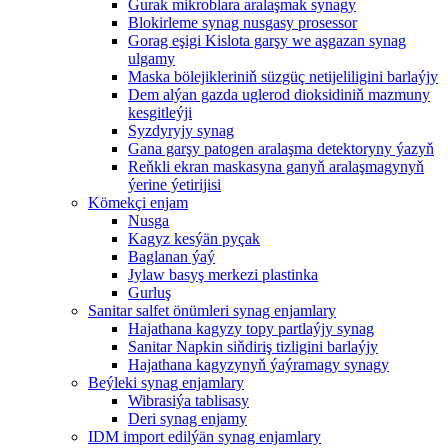
Gurak mikroblara aralaşmak synagy
Blokirleme synag nusgasy prosessor
Gorag eşigi Kislota garşy we aşgazan synag
ulgamy
Maska bölejikleriniň süzgüç netijeliligini barlaýjy
Dem alýan gazda uglerod dioksidiniň mazmuny
kesgitleýji
Syzdyryjy synag
Gana garşy patogen aralaşma detektoryny ýazyň
Reňkli ekran maskasyna ganyň aralaşmagynyň
ýerine ýetirijisi
Kömekçi enjam
Nusga
Kagyz kesýän pyçak
Baglanan ýaý
Jylaw basyş merkezi plastinka
Gurluş
Sanitar salfet önümleri synag enjamlary
Hajathana kagyzy topy partlaýjy synag
Sanitar Napkin siňdiriş tizligini barlaýjy
Hajathana kagyzynyň ýaýramagy synagy
Beýleki synag enjamlary
Wibrasiýa tablisasy
Deri synag enjamy
IDM import edilýän synag enjamlary