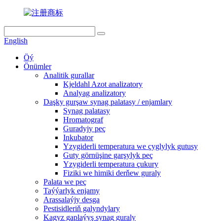
English
Öý
Önümler
Analitik gurallar
Kjeldahl Azot analizatory
Analyag analizatory
Daşky gurşaw synag palatasy / enjamlary
Synag palatasy
Hromatograf
Guradyjy peç
Inkubator
Yzygiderli temperatura we çyglylyk gutusy
Guty görnüşine garşylyk peç
Yzygiderli temperatura çukury
Fiziki we himiki derňew guraly
Palata we peç
Taýýarlyk enjamy
Arassalaýjy desga
Pestisidleriň galyndylary
Kagyz gaplaýyş synag guraly