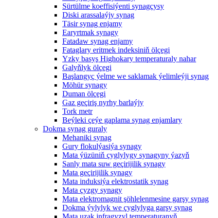
Sürtülme koeffisiýenti synagçysy
Diski arassalaýjy synag
Täsir synag enjamy
Earyrtmak synagy
Fatadaw synag enjamy
Fataglary eritmek indeksiniň ölçegi
Yzky basyş Highokary temperaturaly nahar
Galyňlyk ölçegi
Başlangyç ýelme we saklamak ýelimleýji synag
Möhür synagy
Duman ölçegi
Gaz geçiriş nyrhy barlaýjy
Tork metr
Beýleki çeýe gaplama synag enjamlary
Dokma synag guraly
Mehaniki synag
Gury flokulýasiýa synagy
Mata ýüzüniň çyglylygy synagyny ýazyň
Sanly mata suw geçirijilik synagy
Mata geçirijilik synagy
Mata induksiýa elektrostatik synag
Mata çyzgy synagy
Mata elektromagnit şöhlelenmesine garşy synag
Dokma ýylylyk we çyglylyga garşy synag
Mata uzak infragyzyl temperaturanyň